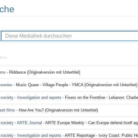
che
lären
lms -
Riddance (Originalversion mit Untertitel)
bseries -
Music Queer - Village People - YMCA (Originalversion mit Untertitel)
 society - Investigation and reports -
Fixers on the Frontline - Lebanon: Charbel Chérif (Origina
ort films -
How Are You? (Originalversion mit Untertitel)
d society - ARTE Journal -
ARTE Europe Weekly - Can Europe defend itself against the 
 society - Investigation and reports -
ARTE Reportage - Ivory Coast: Public Health Under Pressure from Trump (Or