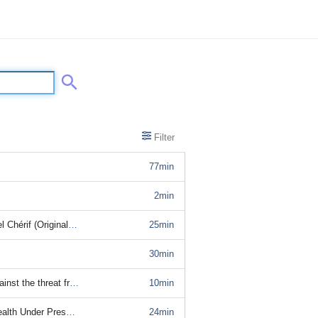
Filter
77min
2min
lversion mit Untertitel)
25min
30min
threat from drones?
10min
iginalversion mit Untertitel)
24min