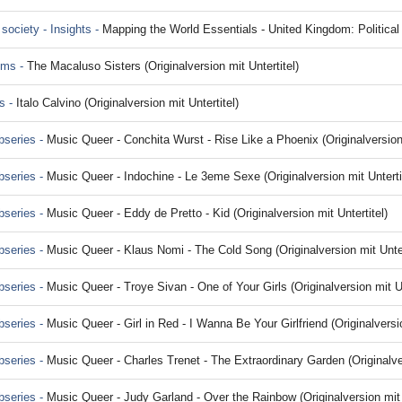
 society - Insights -
Mapping the World Essentials - United Kingdom: Political Instability (Origina
lms -
The Macaluso Sisters (Originalversion mit Untertitel)
ts -
Italo Calvino (Originalversion mit Untertitel)
bseries -
Music Queer - Conchita Wurst - Rise Like a Phoenix (Originalversion 
bseries -
Music Queer - Indochine - Le 3eme Sexe (Originalversion mit Unterti
bseries -
Music Queer - Eddy de Pretto - Kid (Originalversion mit Untertitel)
bseries -
Music Queer - Klaus Nomi - The Cold Song (Originalversion mit Unter
bseries -
Music Queer - Troye Sivan - One of Your Girls (Originalversion mit Un
bseries -
Music Queer - Girl in Red - I Wanna Be Your Girlfriend (Originalversio
bseries -
Music Queer - Charles Trenet - The Extraordinary Garden (Originalver
bseries -
Music Queer - Judy Garland - Over the Rainbow (Originalversion mit U