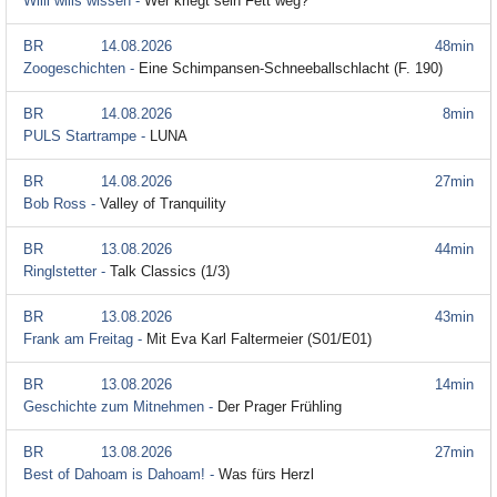
Willi wills wissen -
Wer kriegt sein Fett weg?
BR
14.08.2026
48min
Zoogeschichten -
Eine Schimpansen-Schneeballschlacht (F. 190)
BR
14.08.2026
8min
PULS Startrampe -
LUNA
BR
14.08.2026
27min
Bob Ross -
Valley of Tranquility
BR
13.08.2026
44min
Ringlstetter -
Talk Classics (1/3)
BR
13.08.2026
43min
Frank am Freitag -
Mit Eva Karl Faltermeier (S01/E01)
BR
13.08.2026
14min
Geschichte zum Mitnehmen -
Der Prager Frühling
BR
13.08.2026
27min
Best of Dahoam is Dahoam! -
Was fürs Herzl