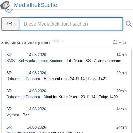
MediathekSuche
BR
×
erklären
Filter
37630 Mediathek-Videos gefunden.
BR
14.08.2026
14min
SMS - Schwanke meets Science -
Fit für die ISS - Astronautenausbildung in Köln (5/5)
BR
14.08.2026
29min
Dahoam is Dahoam -
Herzbumbern · 24.11.14 | Folge 1421
BR
14.08.2026
29min
Dahoam is Dahoam -
Moni im Kreuzfeuer · 20.11.14 | Folge 1420
BR
14.08.2026
14min
Mythen -
Pan
BR
14.08.2026
24min