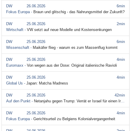
DW
26.06.2026
6min
Fokus Europa -
Braun und glitschig - das Nahrungsmittel der Zukunft?
DW
25.06.2026
2min
Wirtschaft -
VW setzt auf neue Modelle und Kostensenkungen
DW
25.06.2026
6min
Wissenschaft -
Maikäfer flieg - warum es zum Massenflug kommt
DW
25.06.2026
4min
Euromaxx -
Von wegen aus der Dose: Original italienische Ravioli
DW
25.06.2026
4min
Global Us -
Japan: Matcha Madness
DW
25.06.2026
42min
Auf den Punkt -
Netanjahu gegen Trump: Verrät er Israel für einen Iran-Deal?
DW
25.06.2026
4min
Fokus Europa -
Gerichtsurteil zu Belgiens Kolonialvergangenheit
DW
24.06.2026
2min