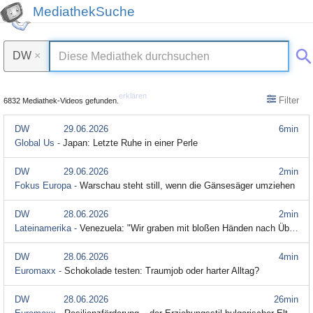
MediathekSuche
DW
×
erklären
Filter
6832 Mediathek-Videos gefunden.
DW
29.06.2026
6min
Global Us -
Japan: Letzte Ruhe in einer Perle
DW
29.06.2026
2min
Fokus Europa -
Warschau steht still, wenn die Gänsesäger umziehen
DW
28.06.2026
2min
Lateinamerika -
Venezuela: "Wir graben mit bloßen Händen nach Überlebenden"
DW
28.06.2026
4min
Euromaxx -
Schokolade testen: Traumjob oder harter Alltag?
DW
28.06.2026
26min