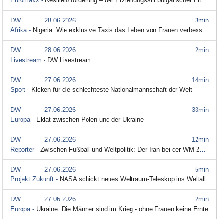
Euromaxx -
Resilienzförderung – der Erziehungsstil bulgarischer Eltern
DW
28.06.2026
3min
Afrika -
Nigeria: Wie exklusive Taxis das Leben von Frauen verbessern
DW
28.06.2026
2min
Livestream -
DW Livestream
DW
27.06.2026
14min
Sport -
Kicken für die schlechteste Nationalmannschaft der Welt
DW
27.06.2026
33min
Europa -
Eklat zwischen Polen und der Ukraine
DW
27.06.2026
12min
Reporter -
Zwischen Fußball und Weltpolitik: Der Iran bei der WM 2026
DW
27.06.2026
5min
Projekt Zukunft -
NASA schickt neues Weltraum-Teleskop ins Weltall
DW
27.06.2026
2min
Europa -
Ukraine: Die Männer sind im Krieg - ohne Frauen keine Ernte