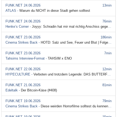
FUNK.NET
24.06.2026
13min
ATLAS -
Warum du NICHT in diese Stadt gehen solltest
FUNK.NET
24.06.2026
76min
Henke’s Corner -
Joyyy: Schradin hat mir mal richtig Anschiss gegeben! | Henke's Corner #139
FUNK.NET
23.06.2026
186min
Cinema Strikes Back -
HOTD: Salz und See, Feuer und Blut | Folgenbesprechung | Staffel 3 Episode 1 HOUSE OF THE DRAGON
FUNK.NET
23.06.2026
7min
Tahsims Interview-Format -
TAHSIM x ENO
FUNK.NET
22.06.2026
12min
HYPECULTURE -
Verboten und trotzdem Legende: DAS BUTTERFLY MESSER II FOREVER EVER mit Jeff Milchgesicht & Sazou
FUNK.NET
21.06.2026
81min
Edeltalk -
Der Bitcoin-Käse (#408)
FUNK.NET
19.06.2026
79min
Cinema Strikes Back -
Diese weirden Horrorfilme solltest du kennen! | Podcast
FUNK.NET
19.06.2026
15min