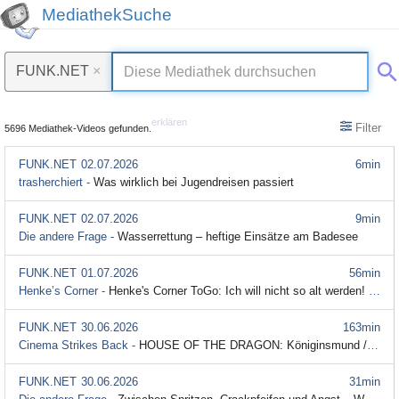
MediathekSuche
FUNK.NET
×
erklären
Filter
5696 Mediathek-Videos gefunden.
FUNK.NET
02.07.2026
6min
trasherchiert -
Was wirklich bei Jugendreisen passiert
FUNK.NET
02.07.2026
9min
Die andere Frage -
Wasserrettung – heftige Einsätze am Badesee
FUNK.NET
01.07.2026
56min
Henke’s Corner -
Henke's Corner ToGo: Ich will nicht so alt werden! | Henke's Corner #140
FUNK.NET
30.06.2026
163min
Cinema Strikes Back -
HOUSE OF THE DRAGON: Königinsmund / Besprechung & Analyse / Staffel 3 Episode 2
FUNK.NET
30.06.2026
31min