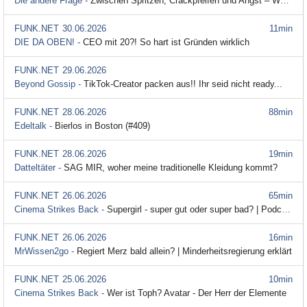
Die andere Frage -
Zwischen Spritzen, Crackpfeifen und Angst – Warum passiert hier nichts?
FUNK.NET
30.06.2026
11min
DIE DA OBEN! -
CEO mit 20?! So hart ist Gründen wirklich
FUNK.NET
29.06.2026
Beyond Gossip -
TikTok-Creator packen aus!! Ihr seid nicht ready...
FUNK.NET
28.06.2026
88min
Edeltalk -
Bierlos in Boston (#409)
FUNK.NET
28.06.2026
19min
Datteltäter -
SAG MIR, woher meine traditionelle Kleidung kommt?
FUNK.NET
26.06.2026
65min
Cinema Strikes Back -
Supergirl - super gut oder super bad? | Podcast
FUNK.NET
26.06.2026
16min
MrWissen2go -
Regiert Merz bald allein? | Minderheitsregierung erklärt
FUNK.NET
25.06.2026
10min
Cinema Strikes Back -
Wer ist Toph? Avatar - Der Herr der Elemente