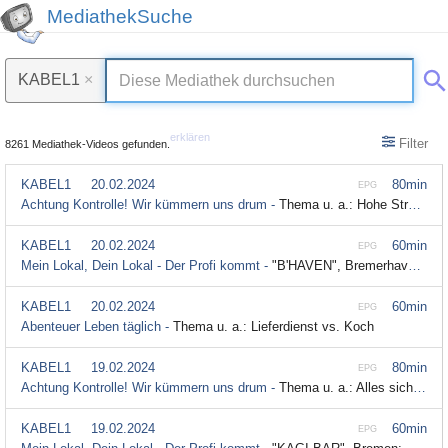
MediathekSuche
KABEL1
×
erklären
Filter
8261 Mediathek-Videos gefunden.
KABEL1
20.02.2024
80min
EPG
Achtung Kontrolle! Wir kümmern uns drum -
Thema u. a.: Hohe Strafe für Shisha Laden! Hauptzollamt Dortmund
KABEL1
20.02.2024
60min
EPG
Mein Lokal, Dein Lokal - Der Profi kommt -
"B'HAVEN", Bremerhaven; Season 18 Episode 26
KABEL1
20.02.2024
60min
EPG
Abenteuer Leben täglich -
Thema u. a.: Lieferdienst vs. Koch
KABEL1
19.02.2024
80min
EPG
Achtung Kontrolle! Wir kümmern uns drum -
Thema u. a.: Alles sicher? Großkontrolle Polizei Ravensburg
KABEL1
19.02.2024
60min
EPG