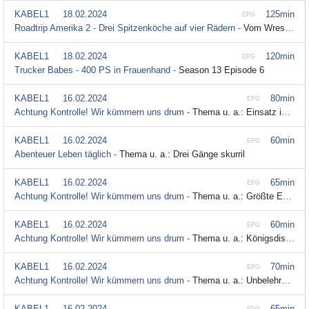
KABEL1
18.02.2024
125min
EPG
Roadtrip Amerika 2 - Drei Spitzenköche auf vier Rädern -
Vom Wrestling in Elvis' Heimat - Tennessee; Season 2 Episode 3
KABEL1
18.02.2024
120min
EPG
Trucker Babes - 400 PS in Frauenhand -
Season 13 Episode 6
KABEL1
16.02.2024
80min
EPG
Achtung Kontrolle! Wir kümmern uns drum -
Thema u. a.: Einsatz im Skigebiet - Polizei Neustift im Stubaital
KABEL1
16.02.2024
60min
EPG
Abenteuer Leben täglich -
Thema u. a.: Drei Gänge skurril
KABEL1
16.02.2024
65min
EPG
Achtung Kontrolle! Wir kümmern uns drum -
Thema u. a.: Größte Exotenmesse der Welt - Tierschützer Stefan Klippstein; Season 2024 Episode 18
KABEL1
16.02.2024
60min
EPG
Achtung Kontrolle! Wir kümmern uns drum -
Thema u. a.: Königsdisziplin Ente - Kochen im Landgasthof "Zum Wildwechsel"; Season 2024 Episode 17
KABEL1
16.02.2024
70min
EPG
Achtung Kontrolle! Wir kümmern uns drum -
Thema u. a.: Unbelehrbare Wildpinkler und betrunkene Skifahrer - Gemeindestreife Ischgl; Season 2024 Episode 16
KABEL1
16.02.2024
65min
EPG