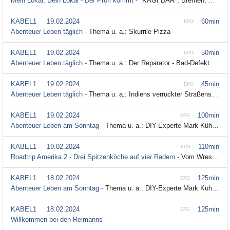
Mein Lokal, Dein Lokal - Der Profi kommt -
"KAGI BAR", Bremen; Season 18 Episode 25
KABEL1
19.02.2024
60min
EPG
Abenteuer Leben täglich -
Thema u. a.: Skurrile Pizza
KABEL1
19.02.2024
50min
EPG
Abenteuer Leben täglich -
Thema u. a.: Der Reparator - Bad-Defekte; Season 2024 Episode 5
KABEL1
19.02.2024
45min
EPG
Abenteuer Leben täglich -
Thema u. a.: Indiens verrückter Straßensnack: Pani Puri; Season 2023 Episode 46
KABEL1
19.02.2024
100min
EPG
Abenteuer Leben am Sonntag -
Thema u. a.: DIY-Experte Mark Kühler baut: Die Alm-Sauna
KABEL1
19.02.2024
110min
EPG
Roadtrip Amerika 2 - Drei Spitzenköche auf vier Rädern -
Vom Wrestling in Elvis' Heimat - Tennessee; Season 2 Episode 3
KABEL1
18.02.2024
125min
EPG
Abenteuer Leben am Sonntag -
Thema u. a.: DIY-Experte Mark Kühler baut: Die Alm-Sauna
KABEL1
18.02.2024
125min
EPG
Willkommen bei den Reimanns -