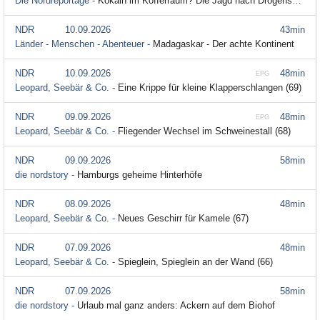
Die Nordreportage -
Kokain im Kofferraum? Die Jagd nach Drogenschmugglern
NDR
10.09.2026
43min
Länder - Menschen - Abenteuer -
Madagaskar - Der achte Kontinent
NDR
10.09.2026
48min
EPG
Leopard, Seebär & Co. -
Eine Krippe für kleine Klapperschlangen (69)
NDR
09.09.2026
48min
EPG
Leopard, Seebär & Co. -
Fliegender Wechsel im Schweinestall (68)
NDR
09.09.2026
58min
die nordstory -
Hamburgs geheime Hinterhöfe
NDR
08.09.2026
48min
Leopard, Seebär & Co. -
Neues Geschirr für Kamele (67)
NDR
07.09.2026
48min
Leopard, Seebär & Co. -
Spieglein, Spieglein an der Wand (66)
NDR
07.09.2026
58min
die nordstory -
Urlaub mal ganz anders: Ackern auf dem Biohof