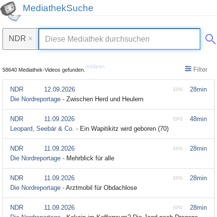
MediathekSuche
NDR
×
erklären
Filter
58640 Mediathek-Videos gefunden.
NDR
12.09.2026
28min
EPG
Die Nordreportage -
Zwischen Herd und Heulern
NDR
11.09.2026
48min
EPG
Leopard, Seebär & Co. -
Ein Wapitikitz wird geboren (70)
NDR
11.09.2026
28min
EPG
Die Nordreportage -
Mehrblick für alle
NDR
11.09.2026
28min
EPG
Die Nordreportage -
Arztmobil für Obdachlose
NDR
11.09.2026
28min
EPG