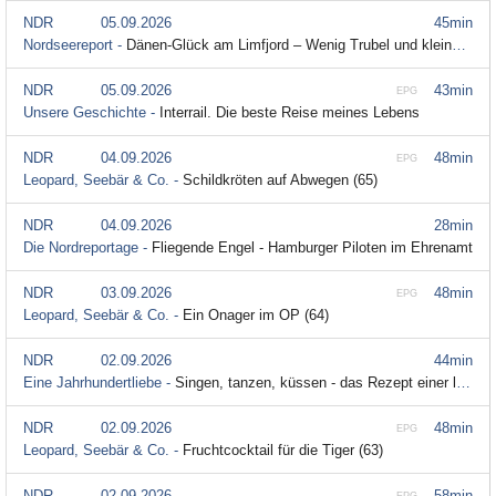
NDR
05.09.2026
45min
Nordseereport -
Dänen-Glück am Limfjord – Wenig Trubel und kleine Inseln
NDR
05.09.2026
43min
EPG
Unsere Geschichte -
Interrail. Die beste Reise meines Lebens
NDR
04.09.2026
48min
EPG
Leopard, Seebär & Co. -
Schildkröten auf Abwegen (65)
NDR
04.09.2026
28min
Die Nordreportage -
Fliegende Engel - Hamburger Piloten im Ehrenamt
NDR
03.09.2026
48min
EPG
Leopard, Seebär & Co. -
Ein Onager im OP (64)
NDR
02.09.2026
44min
Eine Jahrhundertliebe -
Singen, tanzen, küssen - das Rezept einer langen Ehe
NDR
02.09.2026
48min
EPG
Leopard, Seebär & Co. -
Fruchtcocktail für die Tiger (63)
NDR
02.09.2026
58min
EPG