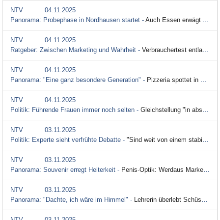
NTV
04.11.2025
Panorama: Probephase in Nordhausen startet -
Auch Essen erwägt Arbeitspflicht für Leistungsempfänger
NTV
04.11.2025
Ratgeber: Zwischen Marketing und Wahrheit -
Verbrauchertest entlarvt gängige Verpackungs-Tricks
NTV
04.11.2025
Panorama: "Eine ganz besondere Generation" -
Pizzeria spottet in Video über Gen Z - und landet Hit
NTV
04.11.2025
Politik: Führende Frauen immer noch selten -
Gleichstellung "in absurden Kulturkämpfen zerrieben"
NTV
03.11.2025
Politik: Experte sieht verfrühte Debatte -
"Sind weit von einem stabilen Syrien entfernt"
NTV
03.11.2025
Panorama: Souvenir erregt Heiterkeit -
Penis-Optik: Werdaus Marketing geht nach hinten los
NTV
03.11.2025
Panorama: "Dachte, ich wäre im Himmel" -
Lehrerin überlebt Schüsse - und reicht Millionen-Klage ein
NTV
03.11.2025