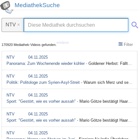
MediathekSuche
NTV
×
erklären
Filter
170920 Mediathek-Videos gefunden.
NTV
04.11.2025
Panorama: Zum Wochenende wieder kühler -
Goldener Herbst: Fällt morgen die 20-Grad-Marke?
NTV
04.11.2025
Politik: Politologe zum Syrien-Asyl-Streit -
Warum sich Merz und sein Minister öffentlich widersprechen
NTV
04.11.2025
Sport: "Gestört, wie es vorher aussah" -
Mario Götze bestätigt Haar-Transplantation
NTV
04.11.2025
Sport: "Gestört, wie es vorher aussah" -
Mario Götze bestätigt Haartransplantation
NTV
04.11.2025