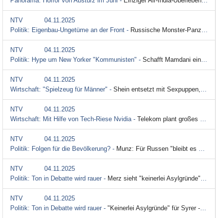
Panorama: Horror von Absturz im Juni -
Einziger Air-India-Überlebender leidet unter dem Wunder
NTV
04.11.2025
Politik: Eigenbau-Ungetüme an der Front -
Russische Monster-Panzer "kommen nicht so aus Fabrik"
NTV
04.11.2025
Politik: Hype um New Yorker "Kommunisten" -
Schafft Mamdani eine echte Anti-Trump-Bewegung?
NTV
04.11.2025
Wirtschaft: "Spielzeug für Männer" -
Shein entsetzt mit Sexpuppen, die wie Kinder aussehen
NTV
04.11.2025
Wirtschaft: Mit Hilfe von Tech-Riese Nvidia -
Telekom plant großes KI-Serverzentrum in München
NTV
04.11.2025
Politik: Folgen für die Bevölkerung? -
Munz: Für Russen "bleibt es ein Fernseh-Krieg"
NTV
04.11.2025
Politik: Ton in Debatte wird rauer -
Merz sieht "keinerlei Asylgründe" für Syrer
NTV
04.11.2025
Politik: Ton in Debatte wird rauer -
"Keinerlei Asylgründe" für Syrer - Merz kontert Wadephul