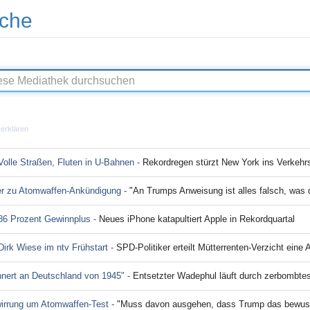
che
erklären
.
olle Straßen, Fluten in U-Bahnen -
Rekordregen stürzt New York ins Verkeh
ger zu Atomwaffen-Ankündigung -
"An Trumps Anweisung ist alles falsch, was d
 86 Prozent Gewinnplus -
Neues iPhone katapultiert Apple in Rekordquartal
Dirk Wiese im ntv Frühstart -
SPD-Politiker erteilt Mütterrenten-Verzicht eine
innert an Deutschland von 1945" -
Entsetzter Wadephul läuft durch zerbombt
rwirrung um Atomwaffen-Test -
"Muss davon ausgehen, dass Trump das bewus