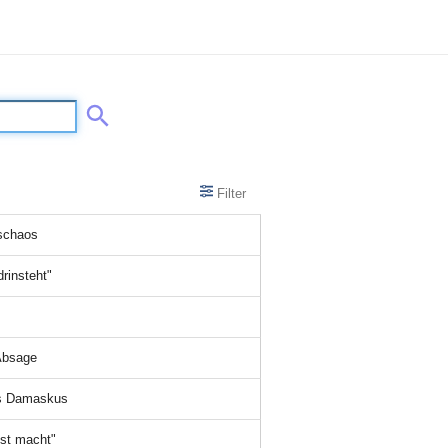
Filter
rschaos
rinsteht"
 Absage
es Damaskus
st macht"