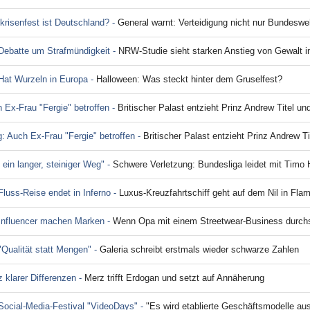
 krisenfest ist Deutschland? -
General warnt: Verteidigung nicht nur Bundesw
ebatte um Strafmündigkeit -
NRW-Studie sieht starken Anstieg von Gewalt i
at Wurzeln in Europa -
Halloween: Was steckt hinter dem Gruselfest?
h Ex-Frau "Fergie" betroffen -
Britischer Palast entzieht Prinz Andrew Titel u
g: Auch Ex-Frau "Fergie" betroffen -
Britischer Palast entzieht Prinz Andrew T
 ein langer, steiniger Weg" -
Schwere Verletzung: Bundesliga leidet mit Timo
luss-Reise endet in Inferno -
Luxus-Kreuzfahrtschiff geht auf dem Nil in Fla
 Influencer machen Marken -
Wenn Opa mit einem Streetwear-Business durchs
"Qualität statt Mengen" -
Galeria schreibt erstmals wieder schwarze Zahlen
tz klarer Differenzen -
Merz trifft Erdogan und setzt auf Annäherung
 Social-Media-Festival "VideoDays" -
"Es wird etablierte Geschäftsmodelle au