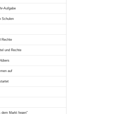
ehr-Aufgabe
n Schulen
nd Rechte
itel und Rechte
 Hübers
mmen auf
tartet
s dem Markt fegen"