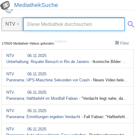
MediathekSuche
NTV
×
erklären
Filter
170920 Mediathek-Videos gefunden.
NTV
06.11.2025
Unterhaltung: Royaler Besuch in Rio de Janeiro -
Ikonische Bilder: Prinz William auf Lady Dianas Spuren
NTV
06.11.2025
Panorama: UPS-Maschine Sekunden vor Crash -
Neues Video belegt wohl Theorie zu Flugzeugabsturz
NTV
06.11.2025
Panorama: Haftbefehl im Mordfall Fabian -
"Verdacht liegt nahe, dass es sich um Ex des Vaters handelt"
NTV
06.11.2025
Panorama: Ermittlungen ergeben Verdacht -
Fall Fabian: "Haftbefehl wurde vollstreckt"
NTV
06.11.2025