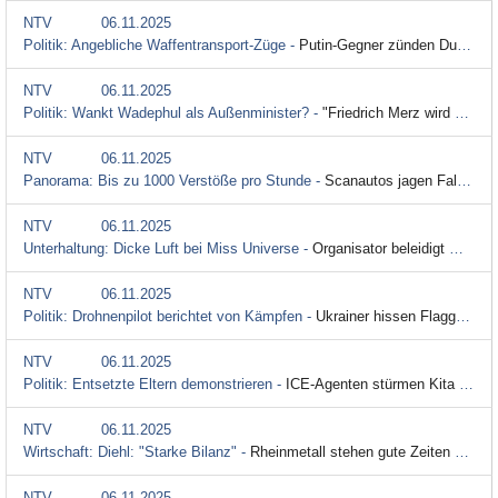
NTV
06.11.2025
Politik: Angebliche Waffentransport-Züge -
Putin-Gegner zünden Dutzende russische Loks an
NTV
06.11.2025
Politik: Wankt Wadephul als Außenminister? -
"Friedrich Merz wird einen Teufel tun"
NTV
06.11.2025
Panorama: Bis zu 1000 Verstöße pro Stunde -
Scanautos jagen Falschparker - Pilotprojekt in Mannheim
NTV
06.11.2025
Unterhaltung: Dicke Luft bei Miss Universe -
Organisator beleidigt Miss Mexico - Frauen verlassen Event
NTV
06.11.2025
Politik: Drohnenpilot berichtet von Kämpfen -
Ukrainer hissen Flagge im umkämpften Pokrowsk
NTV
06.11.2025
Politik: Entsetzte Eltern demonstrieren -
ICE-Agenten stürmen Kita und nehmen Erzieherin fest
NTV
06.11.2025
Wirtschaft: Diehl: "Starke Bilanz" -
Rheinmetall stehen gute Zeiten bevor
NTV
06.11.2025