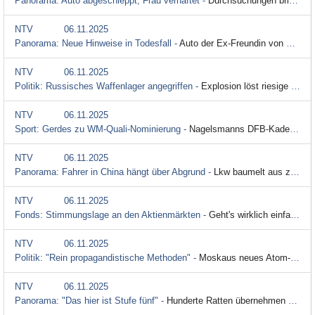
Panorama: Auto abgeschleppt, Frau verhaftet -
Durchsuchungen bringen Wende im Mordfall Fabian
NTV
06.11.2025
Panorama: Neue Hinweise in Todesfall -
Auto der Ex-Freundin von Fabians Vaters abgeschleppt
NTV
06.11.2025
Politik: Russisches Waffenlager angegriffen -
Explosion löst riesige sichtbare Druckwelle aus
NTV
06.11.2025
Sport: Gerdes zu WM-Quali-Nominierung -
Nagelsmanns DFB-Kader schreibt "kleines Fußballmärchen"
NTV
06.11.2025
Panorama: Fahrer in China hängt über Abgrund -
Lkw baumelt aus zweitem Stock von Hochhaus
NTV
06.11.2025
Fonds: Stimmungslage an den Aktienmärkten -
Geht's wirklich einfach immer weiter rauf?
NTV
06.11.2025
Politik: "Rein propagandistische Methoden" -
Moskaus neues Atom-U-Boot kann Tsunami-Torpedos tragen
NTV
06.11.2025
Panorama: "Das hier ist Stufe fünf" -
Hunderte Ratten übernehmen Haus in Kalifornien