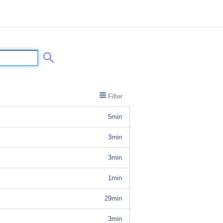
Filter
5min
3min
3min
1min
29min
3min