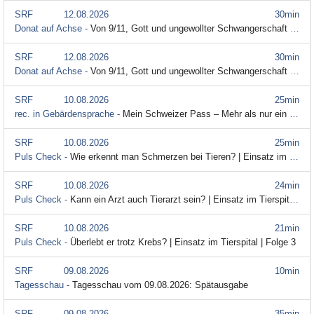
SRF
12.08.2026
30min
Donat auf Achse -
Von 9/11, Gott und ungewollter Schwangerschaft (Staffel 3, Folge 4)
SRF
12.08.2026
30min
Donat auf Achse -
Von 9/11, Gott und ungewollter Schwangerschaft – (Staffel 3, Folge 4) (Audiodeskription)
SRF
10.08.2026
25min
rec. in Gebärdensprache -
Mein Schweizer Pass – Mehr als nur ein Stück Papier
SRF
10.08.2026
25min
Puls Check -
Wie erkennt man Schmerzen bei Tieren? | Einsatz im Tierspital | Folge 2
SRF
10.08.2026
24min
Puls Check -
Kann ein Arzt auch Tierarzt sein? | Einsatz im Tierspital | Folge 1
SRF
10.08.2026
21min
Puls Check -
Überlebt er trotz Krebs? | Einsatz im Tierspital | Folge 3
SRF
09.08.2026
10min
Tagesschau -
Tagesschau vom 09.08.2026: Spätausgabe
SRF
09.08.2026
35min