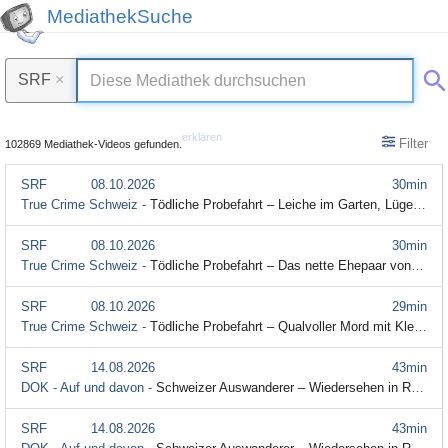
MediathekSuche
SRF
×
erklären
Filter
102869 Mediathek-Videos gefunden.
SRF
08.10.2026
30min
True Crime Schweiz -
Tödliche Probefahrt – Leiche im Garten, Lügen vor Gericht (Staffel 3, Folge 3)
SRF
08.10.2026
30min
True Crime Schweiz -
Tödliche Probefahrt – Das nette Ehepaar von nebenan im Visier (Staffel 3, Folge 2)
SRF
08.10.2026
29min
True Crime Schweiz -
Tödliche Probefahrt – Qualvoller Mord mit Klebeband (Staffel 3, Folge 1)
SRF
14.08.2026
43min
DOK - Auf und davon -
Schweizer Auswanderer – Wiedersehen in Ruanda– (Staffel 3, Folge 2) (Audiodeskription)
SRF
14.08.2026
43min