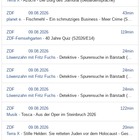
Terra X -
Azuchi - Die Burg des Samurai (Gebärdensprache)
ZDF
09.08.2026
43min
planet e. -
Fischmehl – Ein schmutziges Business - Meer Crime (S2026/E08)
ZDF
09.08.2026
119min
ZDF-Fernsehgarten -
40 Jahre Quiz (S2026/E14)
ZDF
09.08.2026
24min
Löwenzahn mit Fritz Fuchs -
Detektive - Spurensuche in Bärstadt (S45/E10) (Audiodeskription)
ZDF
09.08.2026
24min
Löwenzahn mit Fritz Fuchs -
Detektive - Spurensuche in Bärstadt (S45/E10)
ZDF
09.08.2026
24min
Löwenzahn mit Fritz Fuchs -
Detektive - Spurensuche in Bärstadt (S45/E10) (Gebärdensprache)
ZDF
09.08.2026
122min
Musik -
Tosca - Aus der Oper im Steinbruch 2026
ZDF
09.08.2026
20min
Terra X -
Stille Helden: Sie retteten Juden vor dem Holocaust - Geschichte kurz