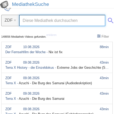
MediathekSuche
ZDF
×
erklären
Filter
148656 Mediathek-Videos gefunden.
ZDF
10.08.2026
88min
Der Fernsehfilm der Woche -
Nix ist fix
ZDF
09.08.2026
43min
Terra X History - die Einzeldokus -
Extreme Jobs der Geschichte (S2026/E20)
ZDF
09.08.2026
43min
Terra X -
Azuchi - Die Burg des Samurai (Audiodeskription)
ZDF
09.08.2026
43min
Terra X -
Azuchi - Die Burg des Samurai
ZDF
09.08.2026
43min