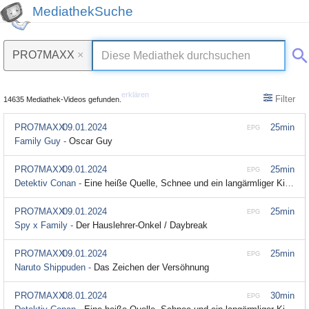
MediathekSuche
PRO7MAXX
×
erklären
Filter
14635 Mediathek-Videos gefunden.
PRO7MAXX
09.01.2024
25min
EPG
Family Guy -
Oscar Guy
PRO7MAXX
09.01.2024
25min
EPG
Detektiv Conan -
Eine heiße Quelle, Schnee und ein langärmliger Kimono (2)
PRO7MAXX
09.01.2024
25min
EPG
Spy x Family -
Der Hauslehrer-Onkel / Daybreak
PRO7MAXX
09.01.2024
25min
EPG
Naruto Shippuden -
Das Zeichen der Versöhnung
PRO7MAXX
08.01.2024
30min
EPG