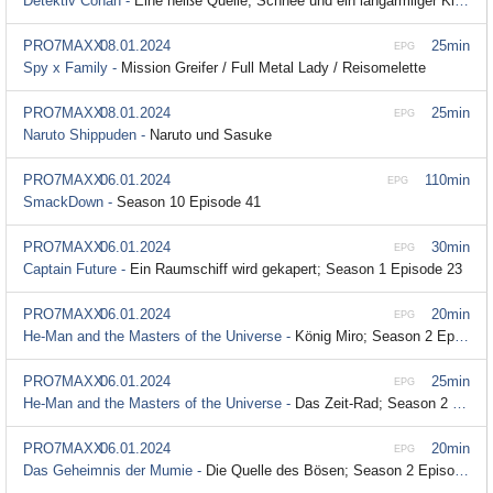
Detektiv Conan -
Eine heiße Quelle, Schnee und ein langärmliger Kimono (1)
PRO7MAXX
08.01.2024
25min
EPG
Spy x Family -
Mission Greifer / Full Metal Lady / Reisomelette
PRO7MAXX
08.01.2024
25min
EPG
Naruto Shippuden -
Naruto und Sasuke
PRO7MAXX
06.01.2024
110min
EPG
SmackDown -
Season 10 Episode 41
PRO7MAXX
06.01.2024
30min
EPG
Captain Future -
Ein Raumschiff wird gekapert; Season 1 Episode 23
PRO7MAXX
06.01.2024
20min
EPG
He-Man and the Masters of the Universe -
König Miro; Season 2 Episode 33
PRO7MAXX
06.01.2024
25min
EPG
He-Man and the Masters of the Universe -
Das Zeit-Rad; Season 2 Episode 32
PRO7MAXX
06.01.2024
20min
EPG
Das Geheimnis der Mumie -
Die Quelle des Bösen; Season 2 Episode 9