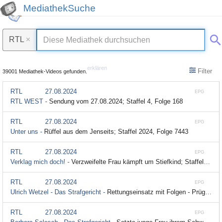
MediathekSuche
RTL
×
erklären
Filter
39001 Mediathek-Videos gefunden.
RTL
27.08.2024
EPG
RTL WEST -
Sendung vom 27.08.2024; Staffel 4, Folge 168
RTL
27.08.2024
EPG
Unter uns -
Rüffel aus dem Jenseits; Staffel 2024, Folge 7443
RTL
27.08.2024
EPG
Verklag mich doch! -
Verzweifelte Frau kämpft um Stiefkind; Staffel 2, Folge 91
RTL
27.08.2024
EPG
Ulrich Wetzel - Das Strafgericht -
Rettungseinsatz mit Folgen - Prügelte Sanitäter einen Pöbler fast zu Tode?; Staffel 4, Folge 225
RTL
27.08.2024
EPG