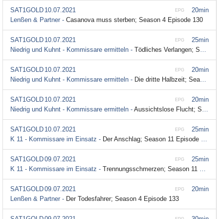
SAT1GOLD
10.07.2021
20min
EPG
Lenßen & Partner -
Casanova muss sterben; Season 4 Episode 130
SAT1GOLD
10.07.2021
25min
EPG
Niedrig und Kuhnt - Kommissare ermitteln -
Tödliches Verlangen; Season 7 Episode 44
SAT1GOLD
10.07.2021
20min
EPG
Niedrig und Kuhnt - Kommissare ermitteln -
Die dritte Halbzeit; Season 7 Episode 43
SAT1GOLD
10.07.2021
20min
EPG
Niedrig und Kuhnt - Kommissare ermitteln -
Aussichtslose Flucht; Season 7 Episode 42
SAT1GOLD
10.07.2021
25min
EPG
K 11 - Kommissare im Einsatz -
Der Anschlag; Season 11 Episode 151
SAT1GOLD
09.07.2021
25min
EPG
K 11 - Kommissare im Einsatz -
Trennungsschmerzen; Season 11 Episode 173
SAT1GOLD
09.07.2021
20min
EPG
Lenßen & Partner -
Der Todesfahrer; Season 4 Episode 133
SAT1GOLD
09.07.2021
30min
EPG