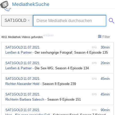
MediathekSuche
SAT1GOLD
×
erklären
Filter
4911 Mediathek-Videos gefunden.
SAT1GOLD
11.07.2021
30min
EPG
Lenßen & Partner -
Der sexhungrige Fotograf; Season 4 Episode 135
SAT1GOLD
11.07.2021
20min
EPG
Lenßen & Partner -
Die Sex-WG; Season 4 Episode 134
SAT1GOLD
11.07.2021
45min
EPG
Richter Alexander Hold -
Season 8 Episode 239
SAT1GOLD
11.07.2021
45min
EPG
Richterin Barbara Salesch -
Season 9 Episode 151
SAT1GOLD
11.07.2021
90min
EPG