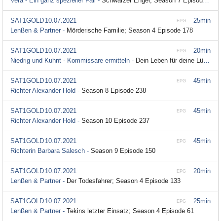
Vera - Ein ganz spezieller Fall -
Schwarzer Engel; Season 7 Episode 2
SAT1GOLD
10.07.2021
25min
EPG
Lenßen & Partner -
Mörderische Familie; Season 4 Episode 178
SAT1GOLD
10.07.2021
20min
EPG
Niedrig und Kuhnt - Kommissare ermitteln -
Dein Leben für deine Lügen; Season 4 Episode 199
SAT1GOLD
10.07.2021
45min
EPG
Richter Alexander Hold -
Season 8 Episode 238
SAT1GOLD
10.07.2021
45min
EPG
Richter Alexander Hold -
Season 10 Episode 237
SAT1GOLD
10.07.2021
45min
EPG
Richterin Barbara Salesch -
Season 9 Episode 150
SAT1GOLD
10.07.2021
20min
EPG
Lenßen & Partner -
Der Todesfahrer; Season 4 Episode 133
SAT1GOLD
10.07.2021
25min
EPG
Lenßen & Partner -
Tekins letzter Einsatz; Season 4 Episode 61