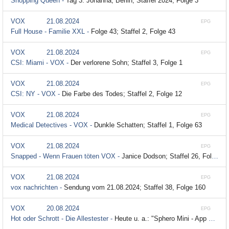
Shopping Queen -
Tag 3: Johanna, Berlin; Staffel 2024, Folge 3
VOX
21.08.2024
EPG
Full House - Familie XXL -
Folge 43; Staffel 2, Folge 43
VOX
21.08.2024
EPG
CSI: Miami - VOX -
Der verlorene Sohn; Staffel 3, Folge 1
VOX
21.08.2024
EPG
CSI: NY - VOX -
Die Farbe des Todes; Staffel 2, Folge 12
VOX
21.08.2024
EPG
Medical Detectives - VOX -
Dunkle Schatten; Staffel 1, Folge 63
VOX
21.08.2024
EPG
Snapped - Wenn Frauen töten VOX -
Janice Dodson; Staffel 26, Folge 5
VOX
21.08.2024
EPG
vox nachrichten -
Sendung vom 21.08.2024; Staffel 38, Folge 160
VOX
20.08.2024
EPG
Hot oder Schrott - Die Allestester -
Heute u. a.: "Sphero Mini - App gesteuerter Roboterball"; Staffel 4, Folge 10