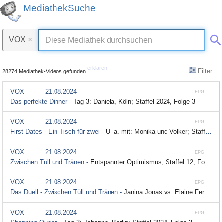
MediathekSuche
VOX
×
erklären
Filter
28274 Mediathek-Videos gefunden.
VOX
21.08.2024
EPG
Das perfekte Dinner -
Tag 3: Daniela, Köln; Staffel 2024, Folge 3
VOX
21.08.2024
EPG
First Dates - Ein Tisch für zwei -
U. a. mit: Monika und Volker; Staffel 8, Folge 71
VOX
21.08.2024
EPG
Zwischen Tüll und Tränen -
Entspannter Optimismus; Staffel 12, Folge 94
VOX
21.08.2024
EPG
Das Duell - Zwischen Tüll und Tränen -
Janina Jonas vs. Elaine Ferlita; Staffel 3, Folge 58
VOX
21.08.2024
EPG