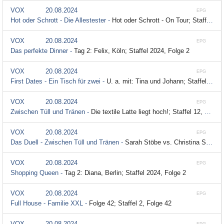
VOX
20.08.2024
EPG
Hot oder Schrott - Die Allestester -
Hot oder Schrott - On Tour; Staffel 80, Folge 2
VOX
20.08.2024
EPG
Das perfekte Dinner -
Tag 2: Felix, Köln; Staffel 2024, Folge 2
VOX
20.08.2024
EPG
First Dates - Ein Tisch für zwei -
U. a. mit: Tina und Johann; Staffel 8, Folge 73
VOX
20.08.2024
EPG
Zwischen Tüll und Tränen -
Die textile Latte liegt hoch!; Staffel 12, Folge 93
VOX
20.08.2024
EPG
Das Duell - Zwischen Tüll und Tränen -
Sarah Stöbe vs. Christina Sonnek; Staffel 3, Folge 57
VOX
20.08.2024
EPG
Shopping Queen -
Tag 2: Diana, Berlin; Staffel 2024, Folge 2
VOX
20.08.2024
EPG
Full House - Familie XXL -
Folge 42; Staffel 2, Folge 42
VOX
20.08.2024
EPG