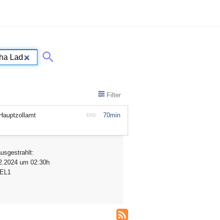
Filter
 Hauptzollamt
70min
EPG
ausgestrahlt:
2.2024 um 02:30h
BEL1