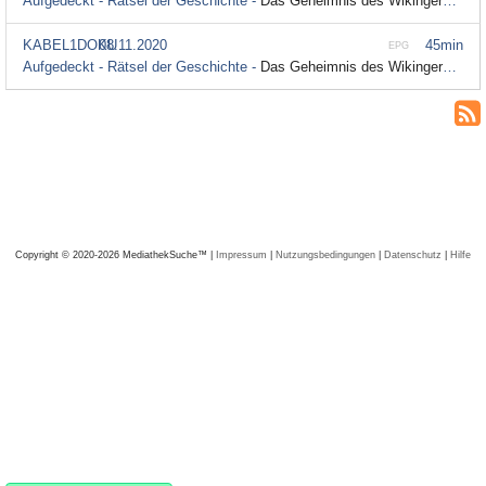
Aufgedeckt - Rätsel der Geschichte -
Das Geheimnis des Wikingergrabs; Season 5 Episode 2
KABEL1DOKU
08.11.2020
45min
EPG
Aufgedeckt - Rätsel der Geschichte -
Das Geheimnis des Wikingergrabs; Season 5 Episode 2
Copyright © 2020-2026 MediathekSuche™ |
Impressum
|
Nutzungsbedingungen
|
Datenschutz
|
Hilfe