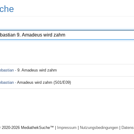
che
ebastian -
9. Amadeus wird zahm
ebastian -
Amadeus wird zahm (S01/E09)
© 2020-2026 MediathekSuche™ |
Impressum
|
Nutzungsbedingungen
|
Datens