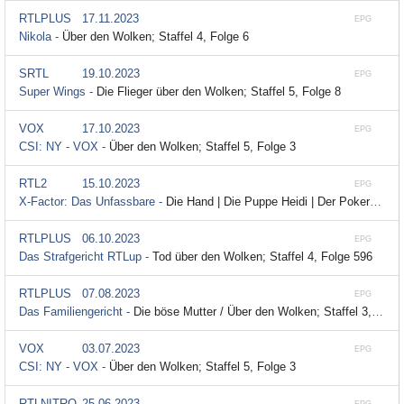
RTLPLUS
17.11.2023
EPG
Nikola -
Über den Wolken; Staffel 4, Folge 6
SRTL
19.10.2023
EPG
Super Wings -
Die Flieger über den Wolken; Staffel 5, Folge 8
VOX
17.10.2023
EPG
CSI: NY - VOX -
Über den Wolken; Staffel 5, Folge 3
RTL2
15.10.2023
EPG
X-Factor: Das Unfassbare -
Die Hand | Die Puppe Heidi | Der Pokerspieler | Über den Wolken | Bildschirmschoner; Staffel 4, Folge 45
RTLPLUS
06.10.2023
EPG
Das Strafgericht RTLup -
Tod über den Wolken; Staffel 4, Folge 596
RTLPLUS
07.08.2023
EPG
Das Familiengericht -
Die böse Mutter / Über den Wolken; Staffel 3, Folge 65
VOX
03.07.2023
EPG
CSI: NY - VOX -
Über den Wolken; Staffel 5, Folge 3
RTLNITRO
25.06.2023
EPG