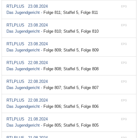
RTLPLUS
23.08.2024
EPG
Das Jugendgericht -
Folge 811; Staffel 5, Folge 811
RTLPLUS
23.08.2024
EPG
Das Jugendgericht -
Folge 810; Staffel 5, Folge 810
RTLPLUS
23.08.2024
EPG
Das Jugendgericht -
Folge 809; Staffel 5, Folge 809
RTLPLUS
22.08.2024
EPG
Das Jugendgericht -
Folge 808; Staffel 5, Folge 808
RTLPLUS
22.08.2024
EPG
Das Jugendgericht -
Folge 807; Staffel 5, Folge 807
RTLPLUS
22.08.2024
EPG
Das Jugendgericht -
Folge 806; Staffel 5, Folge 806
RTLPLUS
21.08.2024
EPG
Das Jugendgericht -
Folge 805; Staffel 5, Folge 805
RTLPLUS
21.08.2024
EPG