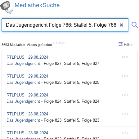
MediathekSuche
erklären
Filter
3693 Mediathek-Videos gefunden.
RTLPLUS
29.08.2024
EPG
Das Jugendgericht -
Folge 827; Staffel 5, Folge 827
RTLPLUS
29.08.2024
EPG
Das Jugendgericht -
Folge 825; Staffel 5, Folge 825
RTLPLUS
29.08.2024
EPG
Das Jugendgericht -
Folge 824; Staffel 5, Folge 824
RTLPLUS
28.08.2024
EPG
Das Jugendgericht -
Folge 823; Staffel 5, Folge 823
RTLPLUS
28.08.2024
EPG