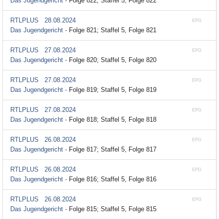
Das Jugendgericht -
Folge 822; Staffel 5, Folge 822
RTLPLUS
28.08.2024
EPG
Das Jugendgericht -
Folge 821; Staffel 5, Folge 821
RTLPLUS
27.08.2024
EPG
Das Jugendgericht -
Folge 820; Staffel 5, Folge 820
RTLPLUS
27.08.2024
EPG
Das Jugendgericht -
Folge 819; Staffel 5, Folge 819
RTLPLUS
27.08.2024
EPG
Das Jugendgericht -
Folge 818; Staffel 5, Folge 818
RTLPLUS
26.08.2024
EPG
Das Jugendgericht -
Folge 817; Staffel 5, Folge 817
RTLPLUS
26.08.2024
EPG
Das Jugendgericht -
Folge 816; Staffel 5, Folge 816
RTLPLUS
26.08.2024
EPG
Das Jugendgericht -
Folge 815; Staffel 5, Folge 815