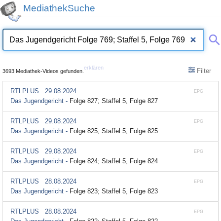
MediathekSuche
erklären
Filter
3693 Mediathek-Videos gefunden.
RTLPLUS
29.08.2024
EPG
Das Jugendgericht -
Folge 827; Staffel 5, Folge 827
RTLPLUS
29.08.2024
EPG
Das Jugendgericht -
Folge 825; Staffel 5, Folge 825
RTLPLUS
29.08.2024
EPG
Das Jugendgericht -
Folge 824; Staffel 5, Folge 824
RTLPLUS
28.08.2024
EPG
Das Jugendgericht -
Folge 823; Staffel 5, Folge 823
RTLPLUS
28.08.2024
EPG