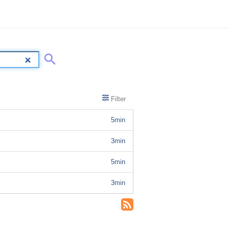
Filter
5min
3min
5min
3min