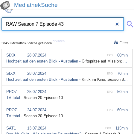
MediathekSuche
erklären
Filter
38450 Mediathek-Videos gefunden.
SIXX
28.07.2024
60min
EPG
Hochzeit auf den ersten Blick - Australien -
Giftspritze auf Mission; Season 8 Episode 20
SIXX
28.07.2024
70min
EPG
Hochzeit auf den ersten Blick - Australien -
Kritik im Kino; Season 8 Episode 19
PRO7
25.07.2024
50min
EPG
TV total -
Season 20 Episode 10
PRO7
24.07.2024
60min
EPG
TV total -
Season 20 Episode 10
SAT1
13.07.2024
115min
EPG