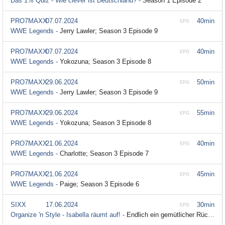
Das 1% Quiz - Wie clever ist Deutschland? -
Season 1 Episode 2
PRO7MAXX
07.07.2024
40min
EPG
WWE Legends -
Jerry Lawler; Season 3 Episode 9
PRO7MAXX
07.07.2024
40min
EPG
WWE Legends -
Yokozuna; Season 3 Episode 8
PRO7MAXX
29.06.2024
50min
EPG
WWE Legends -
Jerry Lawler; Season 3 Episode 9
PRO7MAXX
29.06.2024
55min
EPG
WWE Legends -
Yokozuna; Season 3 Episode 8
PRO7MAXX
21.06.2024
40min
EPG
WWE Legends -
Charlotte; Season 3 Episode 7
PRO7MAXX
21.06.2024
45min
EPG
WWE Legends -
Paige; Season 3 Episode 6
SIXX
17.06.2024
30min
EPG
Organize 'n Style - Isabella räumt auf! -
Endlich ein gemütlicher Rückzugsort für Mama und Papa; Season 4 Episode 10