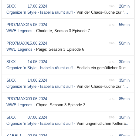
SIXX
17.06.2024
20min
EPG
Organize 'n Style - Isabella räumt auf! -
Von der Chaos-Küche zur "Bella-Cucina" bei Moderatorin Sarah Mangione; Season 4 Episode 9
PRO7MAXX
15.06.2024
55min
EPG
WWE Legends -
Charlotte; Season 3 Episode 7
PRO7MAXX
15.06.2024
50min
EPG
WWE Legends -
Paige; Season 3 Episode 6
SIXX
14.06.2024
30min
EPG
Organize 'n Style - Isabella räumt auf! -
Endlich ein gemütlicher Rückzugsort für Mama und Papa; Season 4 Episode 10
SIXX
14.06.2024
35min
EPG
Organize 'n Style - Isabella räumt auf! -
Von der Chaos-Küche zur "Bella-Cucina" bei Moderatorin Sarah Mangione; Season 4 Episode 9
PRO7MAXX
09.06.2024
85min
EPG
WWE Legends -
Chyna; Season 3 Episode 3
SIXX
07.06.2024
30min
EPG
Organize 'n Style - Isabella räumt auf! -
Vom ungemütlichen Kellerraum zum stylischen Sportstudio; Season 4 Episode 8
KABEL1
02.06.2024
60min
EPG