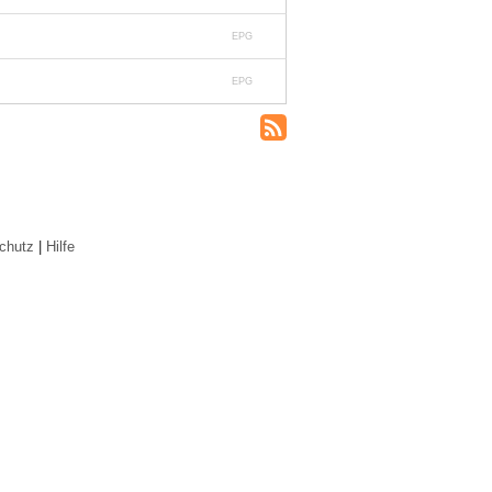
EPG
EPG
chutz
|
Hilfe