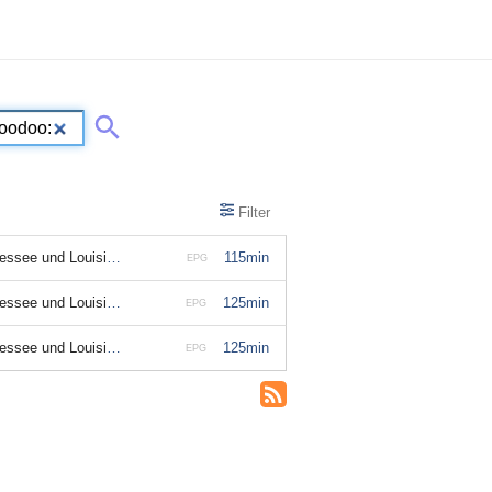
Filter
iana; Season 2 Episode 4
115min
EPG
iana; Season 2 Episode 4
125min
EPG
see und Louisiana
125min
EPG