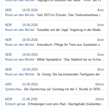
Rund um den Michel -
Highlight im Museum der Natur: "Finni" der Finnwal
NDR
19.09.2026
4min
Rund um den Michel -
Seit 1973 im Einsatz: Das Tierkrankenhaus im Hamburger Osten
NDR
19.09.2026
3min
Rund um den Michel -
Seeadler auf der Jagd: Vogelzug in der Wedeler Marsch
NDR
19.09.2026
4min
Rund um den Michel -
Animalisch: Pflege für Tiere aus Sandstein und Terrakotta
NDR
19.09.2026
3min
Rund um den Michel -
Wilde Spielplätze: "Das Nilpferd hat ne Schraube locker!"
NDR
19.09.2026
3min
Rund um den Michel -
St. Georg: Die faszinierenden Tierfiguren der Valérie Bayol
ARD
23.08.2026
60min
Sportschau -
Die Sportschau am Sonntag mit der 1. Runde im DFB-Pokal
MDR
11.08.2026
24min
Einfach genial -
Erfindungen rund ums Rad - Nachgehakt (Gebärdensprache)