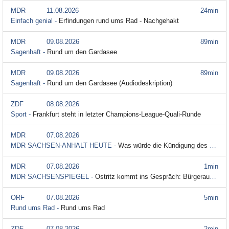
MDR
11.08.2026
24min
Einfach genial -
Erfindungen rund ums Rad - Nachgehakt
MDR
09.08.2026
89min
Sagenhaft -
Rund um den Gardasee
MDR
09.08.2026
89min
Sagenhaft -
Rund um den Gardasee (Audiodeskription)
ZDF
08.08.2026
Sport -
Frankfurt steht in letzter Champions-League-Quali-Runde
MDR
07.08.2026
MDR SACHSEN-ANHALT HEUTE -
Was würde die Kündigung des Rundfunkstaatsvertrags bedeuten?
MDR
07.08.2026
1min
MDR SACHSENSPIEGEL -
Ostritz kommt ins Gespräch: Bürgeraustausch am runden Tisch
ORF
07.08.2026
5min
Rund ums Rad -
Rund ums Rad
ZDF
07.08.2026
2min