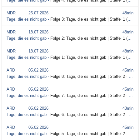
Tage, die es nicht gab -
Folge 4: Tage, die es nicht gab | Staffel 1 (S01/E04) (Audiodeskription)
MDR
25.07.2026
48min
Tage, die es nicht gab -
Folge 3: Tage, die es nicht gab | Staffel 1 (S01/E03) (Audiodeskription)
MDR
18.07.2026
48min
Tage, die es nicht gab -
Folge 2: Tage, die es nicht gab | Staffel 1 (S01/E02) (Audiodeskription)
MDR
18.07.2026
48min
Tage, die es nicht gab -
Folge 1: Tage, die es nicht gab | Staffel 1 (S01/E01) (Audiodeskription)
ARD
05.02.2026
45min
Tage, die es nicht gab -
Folge 8: Tage, die es nicht gab | Staffel 2 · Tödliche Geheimnisse (S02/E08) (Audiodeskription)
ARD
05.02.2026
45min
Tage, die es nicht gab -
Folge 7: Tage, die es nicht gab | Staffel 2 · Tödliche Geheimnisse (S02/E07) (Audiodeskription)
ARD
05.02.2026
43min
Tage, die es nicht gab -
Folge 6: Tage, die es nicht gab | Staffel 2 · Tödliche Geheimnisse (S02/E06) (Audiodeskription)
ARD
05.02.2026
45min
Tage, die es nicht gab -
Folge 5: Tage, die es nicht gab | Staffel 2 · Tödliche Geheimnisse (S02/E05) (Audiodeskription)