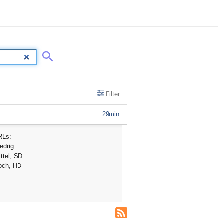
Filter
29min
RLs:
edrig
ttel, SD
och, HD