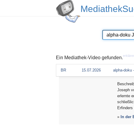
MediathekSu
erkläre
Ein Mediathek-Video gefunden.
BR
15.07.2026
alpha-doku 
Beschrei
Joseph vo
erlernte 
schließli
Erfinders
»
In der