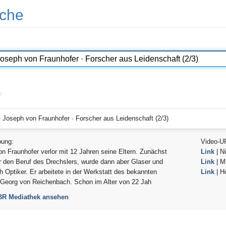
che
n
-
Joseph von Fraunhofer · Forscher aus Leidenschaft (2/3)
bung:
Video-U
n Fraunhofer verlor mit 12 Jahren seine Eltern. Zunächst
Link
| Ni
er den Beruf des Drechslers, wurde dann aber Glaser und
Link
| Mi
ch Optiker. Er arbeitete in der Werkstatt des bekannten
Link
| H
 Georg von Reichenbach. Schon im Alter von 22 Jah
 BR Mediathek ansehen