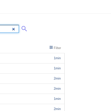
Filter
1min
1min
2min
2min
1min
2min