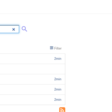
Filter
2min
2min
2min
2min